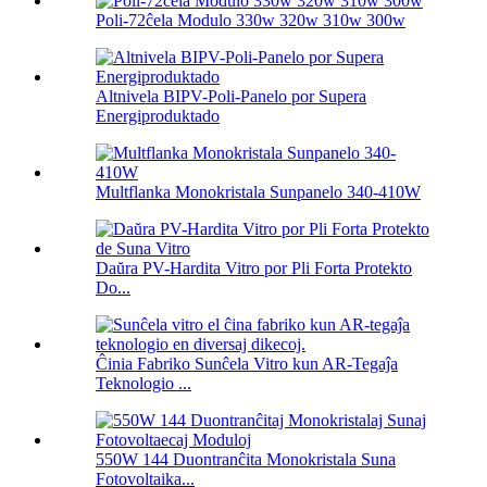
Poli-72ĉela Modulo 330w 320w 310w 300w
Altnivela BIPV-Poli-Panelo por Supera
Energiproduktado
Multflanka Monokristala Sunpanelo 340-410W
Daŭra PV-Hardita Vitro por Pli Forta Protekto
Do...
Ĉinia Fabriko Sunĉela Vitro kun AR-Tegaĵa
Teknologio ...
550W 144 Duontranĉita Monokristala Suna
Fotovoltaika...