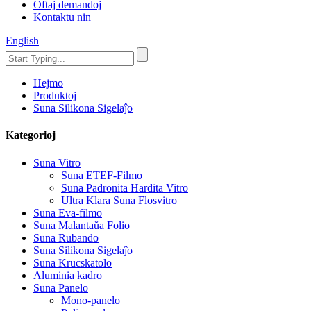
Oftaj demandoj
Kontaktu nin
English
Hejmo
Produktoj
Suna Silikona Sigelaĵo
Kategorioj
Suna Vitro
Suna ETEF-Filmo
Suna Padronita Hardita Vitro
Ultra Klara Suna Flosvitro
Suna Eva-filmo
Suna Malantaŭa Folio
Suna Rubando
Suna Silikona Sigelaĵo
Suna Krucskatolo
Aluminia kadro
Suna Panelo
Mono-panelo