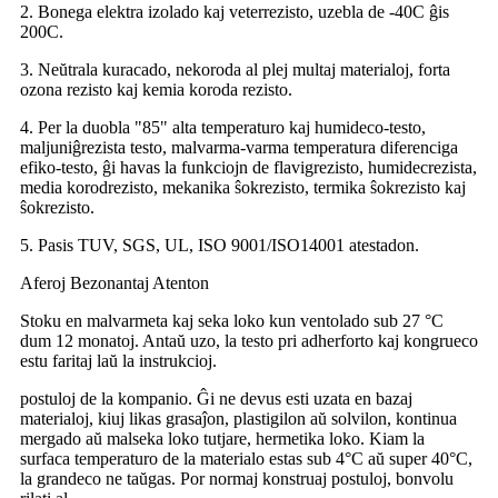
2. Bonega elektra izolado kaj veterrezisto, uzebla de -40C ĝis
200C.
3. Neŭtrala kuracado, nekoroda al plej multaj materialoj, forta
ozona rezisto kaj kemia koroda rezisto.
4. Per la duobla "85" alta temperaturo kaj humideco-testo,
maljuniĝrezista testo, malvarma-varma temperatura diferenciga
efiko-testo, ĝi havas la funkciojn de flavigrezisto, humidecrezista,
media korodrezisto, mekanika ŝokrezisto, termika ŝokrezisto kaj
ŝokrezisto.
5. Pasis TUV, SGS, UL, ISO 9001/ISO14001 atestadon.
Aferoj Bezonantaj Atenton
Stoku en malvarmeta kaj seka loko kun ventolado sub 27 °C
dum 12 monatoj. Antaŭ uzo, la testo pri adherforto kaj kongrueco
estu faritaj laŭ la instrukcioj.
postuloj de la kompanio. Ĝi ne devus esti uzata en bazaj
materialoj, kiuj likas grasaĵon, plastigilon aŭ solvilon, kontinua
mergado aŭ malseka loko tutjare, hermetika loko. Kiam la
surfaca temperaturo de la materialo estas sub 4°C aŭ super 40°C,
la grandeco ne taŭgas. Por normaj konstruaj postuloj, bonvolu