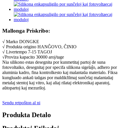
Mallonga Priskribo:
√ Marko DONGKE
√ Produkta origino HANĜOVO, ĈINIO
√ Livertempo 7-15 TAGOJ
√Proviza kapacito 30000 aroj/tage
Nia silikono estas desegnita por kunmetitaj partoj de suna
fotovoltaiko, desegnitaj por specifa silikona sigelaĵo, adhero por
aluminia kadro, fina kontrolkesto kaj malantaŭa materialo. Fiksa
kungluado ankaŭ taŭgas por maldikfilmaj sunĉelaj malantaŭaj
metalaj stentoj kaj vitro, kaj aliaj rilataj elektronikaj aparatoj,
aŭtopartoj kaj mezuriloj.
Sendu retpoŝton al ni
Produkta Detalo