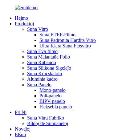
Hejmo
Produktoj
Suna Vitro
Suna ETEF-Filmo
Suna Padronita Hardita Vitro
Ultra Klara Suna Flosvitro
Suna Eva-filmo
Suna Malantaŭa Folio
Suna Rubando
Suna Silikona Sigelaĵo
Suna Krucskatolo
Aluminia kadro
Suna Panelo
Mono-panelo
Poli-panelo
BIPV-panelo
Fleksebla panelo
Pri Ni
Suna Vitra Fabriko
Bildoj de Sunpaneloj
Novaĵoj
Elŝuti