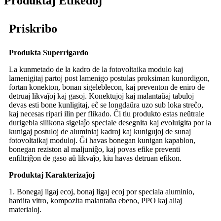
Produktaj Etikedoj
Priskribo
Produkta Superrigardo
La kunmetado de la kadro de la fotovoltaika modulo kaj
lamenigitaj partoj post lamenigo postulas proksiman kunordigon,
fortan konekton, bonan sigeleblecon, kaj preventon de eniro de
detruaj likvaĵoj kaj gasoj. Konektujoj kaj malantaŭaj tabuloj
devas esti bone kunligitaj, eĉ se longdaŭra uzo sub loka streĉo,
kaj necesas ripari ilin per flikado. Ĉi tiu produkto estas neŭtrale
durigebla silikona sigelaĵo speciale desegnita kaj evoluigita por la
kunigaj postuloj de aluminiaj kadroj kaj kunigujoj de sunaj
fotovoltaikaj moduloj. Ĝi havas bonegan kunigan kapablon,
bonegan reziston al maljuniĝo, kaj povas efike preventi
enfiltriĝon de gaso aŭ likvaĵo, kiu havas detruan efikon.
Produktaj Karakterizaĵoj
1. Bonegaj ligaj ecoj, bonaj ligaj ecoj por speciala aluminio,
hardita vitro, kompozita malantaŭa ebeno, PPO kaj aliaj
materialoj.