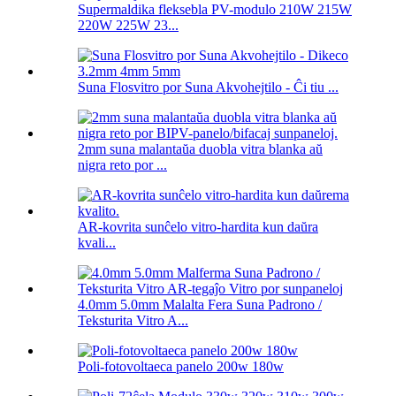
Supermaldika fleksebla PV-modulo 210W 215W
220W 225W 23...
Suna Flosvitro por Suna Akvohejtilo - Ĉi tiu ...
2mm suna malantaŭa duobla vitra blanka aŭ
nigra reto por ...
AR-kovrita sunĉelo vitro-hardita kun daŭra
kvali...
4.0mm 5.0mm Malalta Fera Suna Padrono /
Teksturita Vitro A...
Poli-fotovoltaeca panelo 200w 180w