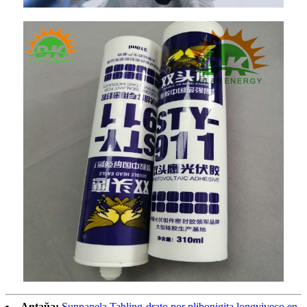
Antaŭa:
Sunpanela Tabling-drato por plibonigita longviveco en