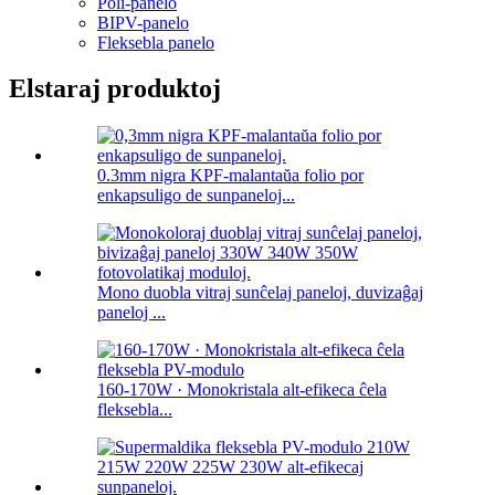
Poli-panelo
BIPV-panelo
Fleksebla panelo
Elstaraj produktoj
0.3mm nigra KPF-malantaŭa folio por
enkapsuligo de sunpaneloj...
Mono duobla vitraj sunĉelaj paneloj, duvizaĝaj
paneloj ...
160-170W · Monokristala alt-efikeca ĉela
fleksebla...