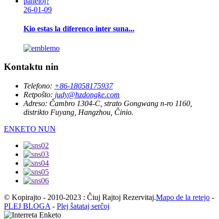
26-01-09
Kio estas la diferenco inter suna...
Kontaktu nin
Telefono:
+86-18058175937
Retpoŝto:
judy@hzdongke.com
Adreso:
Ĉambro 1304-C, strato Gongwang n-ro 1160,
distrikto Fuyang, Hangzhou, Ĉinio.
ENKETO NUN
© Kopirajto - 2010-2023 : Ĉiuj Rajtoj Rezervitaj.
Mapo de la retejo
-
PLEJ BLOGA
-
Plej ŝatataj serĉoj