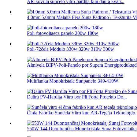
AR-kovrita sunĉelo vitro-hardita kun daŭra kvali...
4.0mm 5.0mm Malalta Fera Suna Padrono / Teksturita Vit
Poli-fotovoltaeca panelo 200w 180w
Poli-72ĉela Modulo 330w 320w 310w 300w
Altnivela BIPV-Poli-Panelo por Supera Energiprodukta
Multflanka Monokristala Sunpanelo 340-410W
Daŭra PV-Hardita Vitro por Pli Forta Protekto Do...
Ĉinia Fabriko Sunĉela Vitro kun AR-Tegaĵa Teknologio .
550W 144 Duontranĉita Monokristala Suna Fotovoltaika.