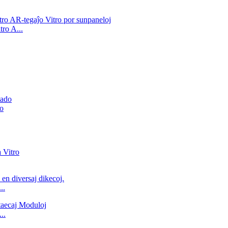
ro A...
do
..
..