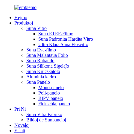
Hejmo
Produktoj
Suna Vitro
Suna ETEF-Filmo
Suna Padronita Hardita Vitro
Ultra Klara Suna Flosvitro
Suna Eva-filmo
Suna Malantaŭa Folio
Suna Rubando
Suna Silikona Sigelaĵo
Suna Krucskatolo
Aluminia kadro
Suna Panelo
Mono-panelo
Poli-panelo
BIPV-panelo
Fleksebla panelo
Pri Ni
Suna Vitra Fabriko
Bildoj de Sunpaneloj
Novaĵoj
Elŝuti