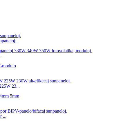
paneloj...
.
225W 23...
 ...