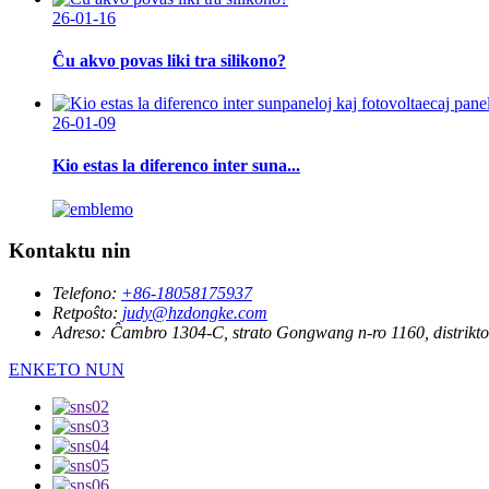
26-01-16
Ĉu akvo povas liki tra silikono?
26-01-09
Kio estas la diferenco inter suna...
Kontaktu nin
Telefono:
+86-18058175937
Retpoŝto:
judy@hzdongke.com
Adreso:
Ĉambro 1304-C, strato Gongwang n-ro 1160, distrikt
ENKETO NUN