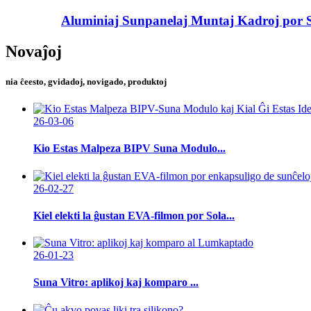
Aluminiaj Sunpanelaj Muntaj Kadroj por S
Novaĵoj
nia ĉeesto, gvidadoj, novigado, produktoj
26-03-06
Kio Estas Malpeza BIPV Suna Modulo...
26-02-27
Kiel elekti la ĝustan EVA-filmon por Sola...
26-01-23
Suna Vitro: aplikoj kaj komparo ...