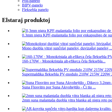
Poli-panelo
BIPV-panelo
Fleksebla panelo
Elstaraj produktoj
0.3mm nigra KPF-malantaŭa folio por enkapsuligo de sun
Mono duobla vitraj sunĉelaj paneloj, duvizaĝaj paneloj ..
160-170W · Monokristala alt-efikeca ĉela fleksebla...
Supermaldika fleksebla PV-modulo 210W 215W 220W 
Suna Flosvitro por Suna Akvohejtilo - Ĉi tiu ...
2mm suna malantaŭa duobla vitra blanka aŭ nigra reto por