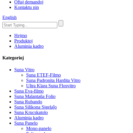
Oftaj demandoj
Kontaktu nin
English
Hejmo
Produktoj
Aluminia kadro
Kategorioj
Suna Vitro
Suna ETEF-Filmo
Suna Padronita Hardita Vitro
Ultra Klara Suna Flosvitro
Suna Eva-filmo
Suna Malantaŭa Folio
Suna Rubando
Suna Silikona Sigelaĵo
Suna Krucskatolo
Aluminia kadro
Suna Panelo
Mono-panelo