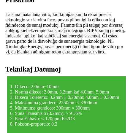
La suna malantaŭa vitro, kiu kuniĝas kun la ekranpresita
teknologio sur la vitra faco, povas plibonigi la efikecon kaj
fidindecon de sunaj moduloj. Farante ilin pli taŭgaj por diversaj
aplikoj, kiel ekzemple konstruaĵa integriĝo, BIPV-sunaj paneloj,
industriaj aplikoj kaj subĉielaj sunenergiaj sistemoj. Ĝi estas
grava parto de la disvolviĝo de sunenergia teknologio. Ni,
Xindongke Energy, povas personecigi ĉi tiun tipon de vitro por
vi, ĉu blankan aŭ nigran reton ekranpresitan sur vitro.
Teknikaj Datumoj
1. Dikeco: 2.0mm~10mm;
2. Norma dikeco: 2.0mm, 3.2mm kaj 4.0mm, 5.0mm
3. Dikeca Toleremo: 3.2mm ± 0.20mm; 4.0mm ± 0.30mm
4. Maksimuma grandeco: 2250mm × 3300mm
5. Minimuma grandeco: 300mm × 300mm
6. Suna Transmisio (3.2mm): ≥ 91.6%
7. Fera Enhavo: ≤ 120ppm Fe2O3
8. Poisson-proporcio: 0.2