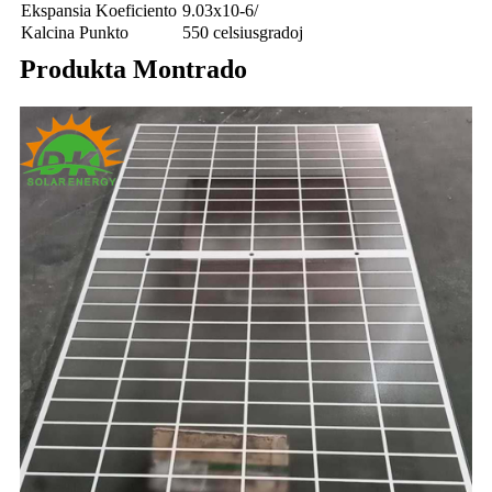
Ekspansia Koeficiento
9.03x10-6/
Kalcina Punkto
550 celsiusgradoj
Produkta Montrado