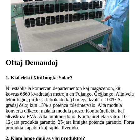
Oftaj Demandoj
1. Kial elekti XinDongke Solar?
Ni establis la komercan departementon kaj magazenon, kiu
kovras 6660 kvadratajn metrojn en Fujango, Ĝeĝjango. Altnivela
teknologio, profesia fabrikado kaj bonega kvalito. 100% A-
gradaj ĉeloj kun ±3%-a potenca tolerintervalo. Alta modula
konverta efikeco, malalta modula prezo. Kontraŭreflekta kaj
altviskoza EVA. Alta lumtransdono. Kontraŭreflekta vitro. 10-
12-jara produkta garantio, 25-jara limigita potenca garantio. Forta
produkta kapablo kaj rapida liverado.
2. Kiom longe daŭras viaj produktoj?