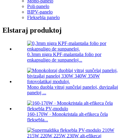
Mono-panelo
Poli-panelo
BIPV-panelo
Fleksebla panelo
Elstaraj produktoj
0.3mm nigra KPF-malantaŭa folio por
enkapsuligo de sunpaneloj...
Mono duobla vitraj sunĉelaj paneloj, duvizaĝaj
paneloj ...
160-170W · Monokristala alt-efikeca ĉela
fleksebla...