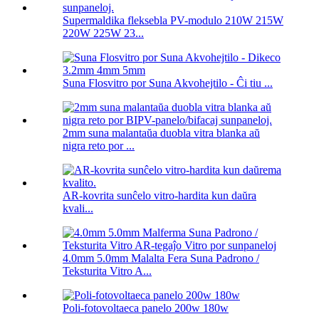
Supermaldika fleksebla PV-modulo 210W 215W
220W 225W 23...
Suna Flosvitro por Suna Akvohejtilo - Ĉi tiu ...
2mm suna malantaŭa duobla vitra blanka aŭ
nigra reto por ...
AR-kovrita sunĉelo vitro-hardita kun daŭra
kvali...
4.0mm 5.0mm Malalta Fera Suna Padrono /
Teksturita Vitro A...
Poli-fotovoltaeca panelo 200w 180w