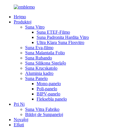
Hejmo
Produktoj
Suna Vitro
Suna ETEF-Filmo
Suna Padronita Hardita Vitro
Ultra Klara Suna Flosvitro
Suna Eva-filmo
Suna Malantaŭa Folio
Suna Rubando
Suna Silikona Sigelaĵo
Suna Krucskatolo
Aluminia kadro
Suna Panelo
Mono-panelo
Poli-panelo
BIPV-panelo
Fleksebla panelo
Pri Ni
Suna Vitra Fabriko
Bildoj de Sunpaneloj
Novaĵoj
Elŝuti