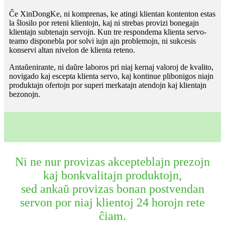
Ĉe XinDongKe, ni komprenas, ke atingi klientan kontenton estas
la ŝlosilo por reteni klientojn, kaj ni strebas provizi bonegajn
klientajn subtenajn servojn. Kun tre respondema klienta servo-
teamo disponebla por solvi iujn ajn problemojn, ni sukcesis
konservi altan nivelon de klienta reteno.
Antaŭenirante, ni daŭre laboros pri niaj kernaj valoroj de kvalito,
novigado kaj escepta klienta servo, kaj kontinue plibonigos niajn
produktajn ofertojn por superi merkatajn atendojn kaj klientajn
bezonojn.
Ni ne nur provizas akcepteblajn prezojn
kaj bonkvalitajn produktojn,
sed ankaŭ provizas bonan postvendan
servon por niaj klientoj 24 horojn rete
ĉiam.