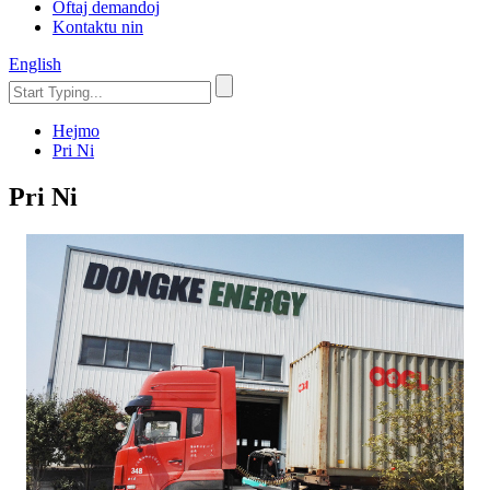
Oftaj demandoj
Kontaktu nin
English
Hejmo
Pri Ni
Pri Ni