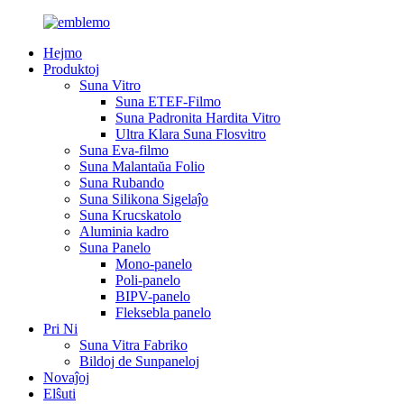
Hejmo
Produktoj
Suna Vitro
Suna ETEF-Filmo
Suna Padronita Hardita Vitro
Ultra Klara Suna Flosvitro
Suna Eva-filmo
Suna Malantaŭa Folio
Suna Rubando
Suna Silikona Sigelaĵo
Suna Krucskatolo
Aluminia kadro
Suna Panelo
Mono-panelo
Poli-panelo
BIPV-panelo
Fleksebla panelo
Pri Ni
Suna Vitra Fabriko
Bildoj de Sunpaneloj
Novaĵoj
Elŝuti