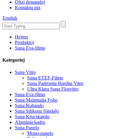
Oftaj demandoj
Kontaktu nin
English
Hejmo
Produktoj
Suna Eva-filmo
Kategorioj
Suna Vitro
Suna ETEF-Filmo
Suna Padronita Hardita Vitro
Ultra Klara Suna Flosvitro
Suna Eva-filmo
Suna Malantaŭa Folio
Suna Rubando
Suna Silikona Sigelaĵo
Suna Krucskatolo
Aluminia kadro
Suna Panelo
Mono-panelo