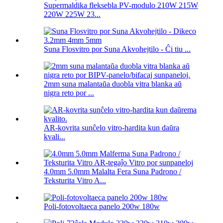
Supermaldika fleksebla PV-modulo 210W 215W
220W 225W 23...
Suna Flosvitro por Suna Akvohejtilo - Ĉi tiu ...
2mm suna malantaŭa duobla vitra blanka aŭ
nigra reto por ...
AR-kovrita sunĉelo vitro-hardita kun daŭra
kvali...
4.0mm 5.0mm Malalta Fera Suna Padrono /
Teksturita Vitro A...
Poli-fotovoltaeca panelo 200w 180w