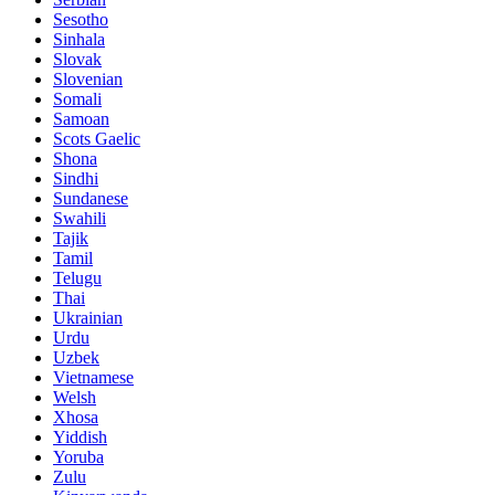
Sesotho
Sinhala
Slovak
Slovenian
Somali
Samoan
Scots Gaelic
Shona
Sindhi
Sundanese
Swahili
Tajik
Tamil
Telugu
Thai
Ukrainian
Urdu
Uzbek
Vietnamese
Welsh
Xhosa
Yiddish
Yoruba
Zulu