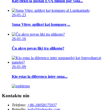
Kiel elekti la ĝustan EVA-filmon por Sola...
26-01-23
Suna Vitro: aplikoj kaj komparo ...
26-01-16
Ĉu akvo povas liki tra silikono?
26-01-09
Kio estas la diferenco inter suna...
Kontaktu nin
Telefono:
+86-18058175937
Retpoŝto:
judy@hzdongke.com