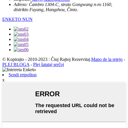
Adreso:
Ĉambro 1304-C, strato Gongwang n-ro 1160,
distrikto Fuyang, Hangzhou, Ĉinio.
ENKETO NUN
© Kopirajto - 2010-2023 : Ĉiuj Rajtoj Rezervitaj.
Mapo de la retejo
-
PLEJ BLOGA
-
Plej ŝatataj serĉoj
Sendi retpoŝton
x