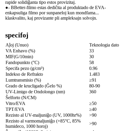
rapide solidiĝanta tipo estos provizitaj.
●- BBetter-filmo estas dediĉita al produktado de EVA-
enkapsuliga filmo por sunpaneloj kun mondfama...
klaskvalito, kaj provizante pli ampleksajn solvojn.
specifoj
Aĵoj (Unuo)
Teknologia dato
VA Enhavo (%)
33
MIF(G/10min)
30
Fandopunkto (°C)
58
Specifa pezo (g/cm³)
0.96
Indekso de Refrakto
1.483
Lumtransmisio (%)
≥91
Grado de krucligado (Ĝelo %)
80-90
UV-Limigo de Ondolongo (nm)
360
Ŝelforto (N/CM)
Vitro/EVA
≥50
TPT/EVA
≥40
Rezisto al UV-maljuniĝo (UV, 1000hr%)
>90
Rezisto al varmomaljuniĝo (+85°C, 85%
>90
humideco, 1000 horoj)