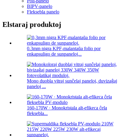
Poli-panelo
BIPV-panelo
Fleksebla panelo
Elstaraj produktoj
0.3mm nigra KPF-malantaŭa folio por
enkapsuligo de sunpaneloj...
Mono duobla vitraj sunĉelaj paneloj, duvizaĝaj
paneloj ...
160-170W · Monokristala alt-efikeca ĉela
fleksebla...