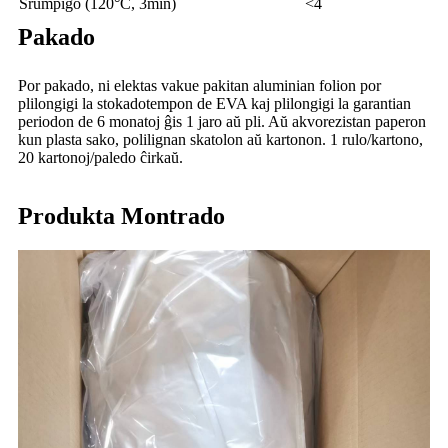
Ŝrumpiĝo (120°C, 3min)
<4
Pakado
Por pakado, ni elektas vakue pakitan aluminian folion por
plilongigi la stokadotempon de EVA kaj plilongigi la garantian
periodon de 6 monatoj ĝis 1 jaro aŭ pli. Aŭ akvorezistan paperon
kun plasta sako, polilignan skatolon aŭ kartonon. 1 rulo/kartono,
20 kartonoj/paledo ĉirkaŭ.
Produkta Montrado