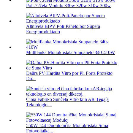
Poli-72ĉela Modulo 330w 320w 310w 300w
Altnivela BIPV-Poli-Panelo por Supera
Energiproduktado
Multflanka Monokristala Sunpanelo 340-410W
Daŭra PV-Hardita Vitro por Pli Forta Protekto
Do...
Ĉinia Fabriko Sunĉela Vitro kun AR-Tegaĵa
Teknologio ...
550W 144 Duontranĉita Monokristala Suna
Fotovoltaika...